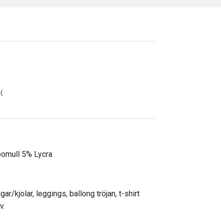
(
omull 5% Lycra
ngar/kjolar, leggings, ballong tröjan, t-shirt
v.