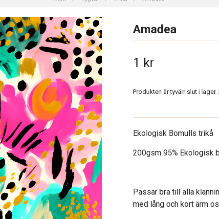
Amadea
1 kr
Produkten är tyvärr slut i lager. :
Ekologisk Bomulls trikå
200gsm 95% Ekologisk b
Passar bra till alla klänni
med lång och kort ärm os