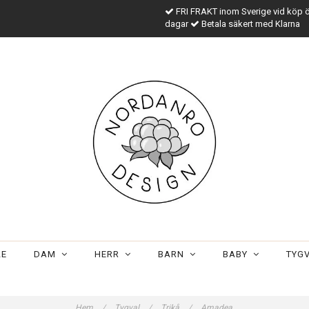
FRI FRAKT inom Sverige vid köp 
dagar
Betala säkert med Klarna
LE
DAM
HERR
BARN
BABY
TYG
Hem
/
Tygval
/
Trikå
/
Amadea