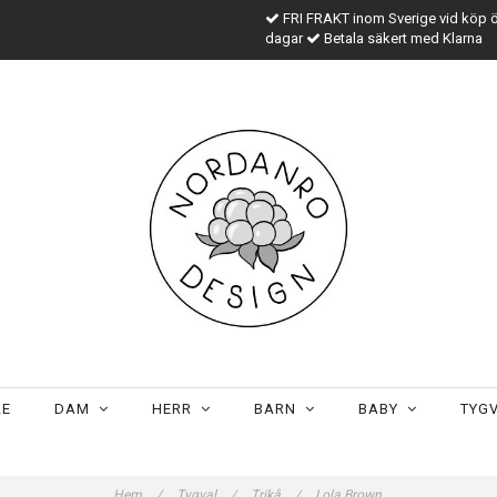
FRI FRAKT inom Sverige vid köp 
dagar
Betala säkert med Klarna
LE
DAM
HERR
BARN
BABY
TYG
Hem
/
Tygval
/
Trikå
/
Lola Brown