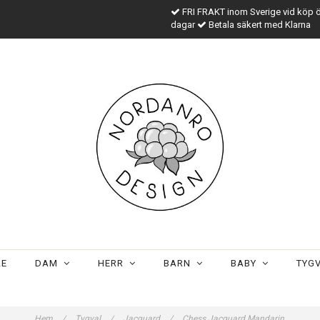
FRI FRAKT inom Sverige vid köp 
dagar
Betala säkert med Klarna
LE
DAM
HERR
BARN
BABY
TYG
Hem
/
Tygval
/
Jacquard
/
Chess Jacquard Mandarin