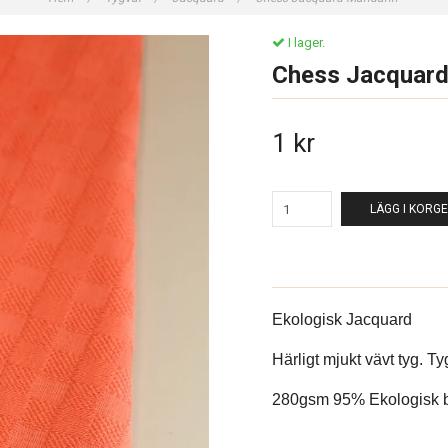
I lager.
Chess Jacquard
1 kr
LÄGG I KORG
Ekologisk Jacquard
Härligt mjukt vävt tyg. Tyg
280gsm 95% Ekologisk b