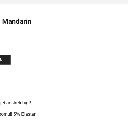
 Mandarin
EN
et är stretchigt!
omull 5% Elastan