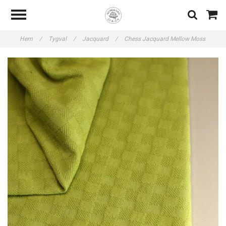
Hem
/
Tygval
/
Jacquard
/
Chess Jacquard Mellow Moss