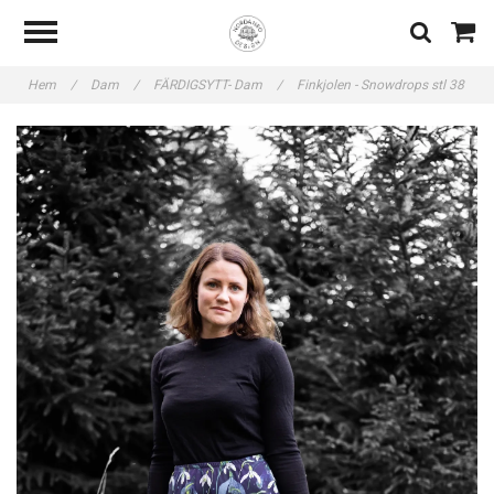
Hem
/
Dam
/
FÄRDIGSYTT- Dam
/
Finkjolen - Snowdrops stl 38