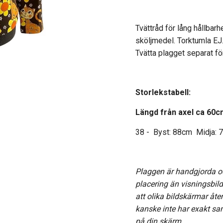
Tvättråd för lång hållbarh
sköljmedel. Torktumla EJ
Tvätta plagget separat f
Storlekstabell:
Längd från axel ca 60c
38 -
Byst: 88cm Midja:
Plaggen är handgjorda 
placering än visningsbil
att olika bildskärmar åte
kanske inte har exakt s
på din skärm.