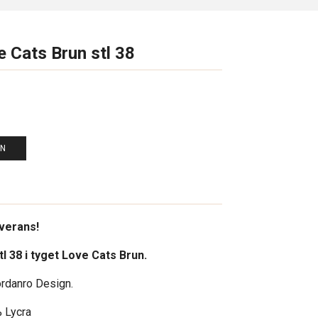
 Cats Brun stl 38
EN
everans!
tl 38
i tyget Love Cats Brun.
ordanro Design.
 Lycra