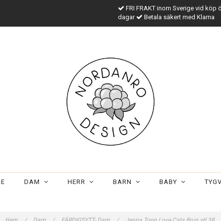
FRI FRAKT inom Sverige vid köp 
dagar
Betala säkert med Klarna
LE
DAM
HERR
BARN
BABY
TYG
Hem
/
Dam
/
FÄRDIGSYTT- Dam
/
Jenna Topp Love Cats Brun stl 38