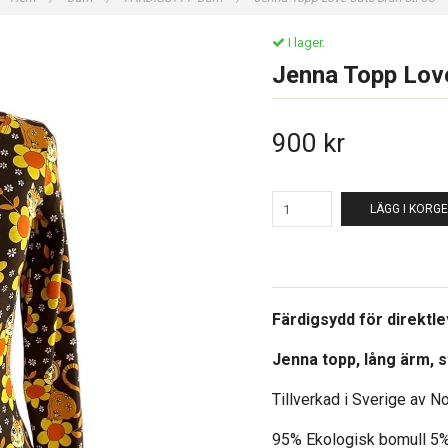
I lager.
Jenna Topp Love
900 kr
LÄGG I KORG
Färdigsydd för direktl
Jenna topp, lång ärm, s
Tillverkad i Sverige av N
95% Ekologisk bomull 5%