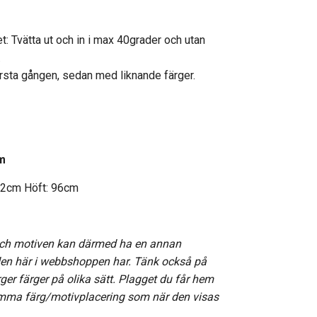
et: Tvätta ut och in i max 40grader och utan
.
örsta gången, sedan med liknande färger.
m
 72cm
Höft
: 96cm
och motiven kan därmed ha en annan
den här i webbshoppen har. Tänk också på
rger färger på olika sätt. Plagget du får hem
amma färg/motivplacering som när den visas