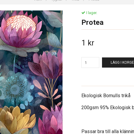
I lager.
Protea
1 kr
LÄGG I KORG
Ekologisk Bomulls trikå
200gsm 95% Ekologisk b
Passar bra till alla klänni