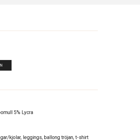
EN
omull 5% Lycra
ngar/kjolar, leggings, ballong tröjan, t-shirt