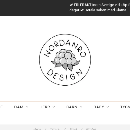
FRI FRAKT inom Sverige vid köp 
dagar
Betala säkert med Klarna
LE
DAM
HERR
BARN
BABY
TYG
Hem
/
Tygval
/
Trikå
/
Protea