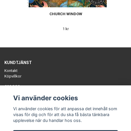
CHURCH WINDOW
1 kr
KUNDTJÄNST
Kontakt
Köpvillkor
OM OSS
Sätt färg på tillvaron med unika, ekologiska plagg, slow-fashion
Vi använder cookies
tillverkat i Sverige. Småskaliga ekologiska fabrikstillverkade kollektioner.
En annorlunda klädbutik.
Vi använder cookies för att anpassa det innehåll som
visas för dig och för att du ska få bästa tänkbara
upplevelse när du handlar hos oss.