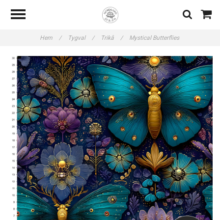
Hem
/
Tygval
/
Trikå
/
Mystical Butterflies