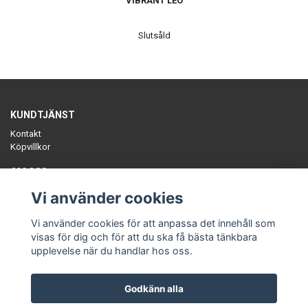
VIBRANT LEO
Slutsåld
KUNDTJÄNST
Kontakt
Köpvillkor
OM OSS
Sätt färg på tillvaron med unika, ekologiska plagg, slow-fashion
Vi använder cookies
tillverkat i Sverige. Småskaliga ekologiska fabrikstillverkade kollektioner.
En annorlunda klädbutik.
Vi använder cookies för att anpassa det innehåll som
visas för dig och för att du ska få bästa tänkbara
upplevelse när du handlar hos oss.
Godkänn alla