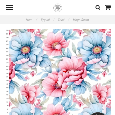
Hem
/
Tygval
/
Trikå
/
Magnificent