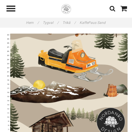
Hem
/
Tygval
/
Trikå
/
KaffePaus Sand