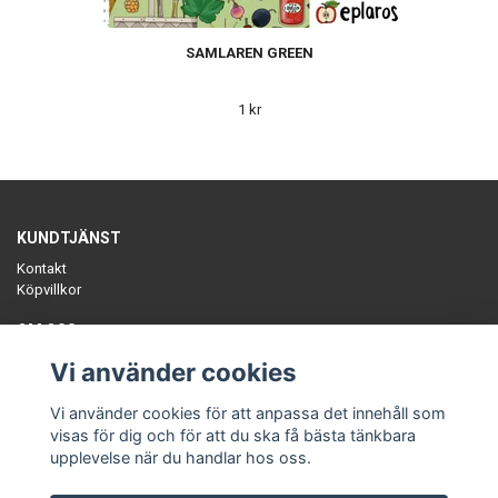
SAMLAREN GREEN
1 kr
KUNDTJÄNST
Kontakt
Köpvillkor
OM OSS
Sätt färg på tillvaron med unika, ekologiska plagg, slow-fashion
Vi använder cookies
tillverkat i Sverige. Småskaliga ekologiska fabrikstillverkade kollektioner.
En annorlunda klädbutik.
Vi använder cookies för att anpassa det innehåll som
visas för dig och för att du ska få bästa tänkbara
upplevelse när du handlar hos oss.