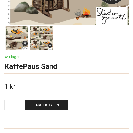
I lager.
KaffePaus Sand
1 kr
LÄGG I KORGEN