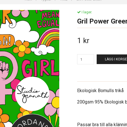
I lager.
Gril Power Gree
1 kr
LÄGG I KORG
Ekologisk Bomulls trikå
200gsm 95% Ekologisk b
Passar bra till alla klänni