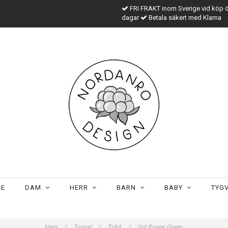
FRI FRAKT inom Sverige vid köp 
dagar
Betala säkert med Klarna
LE
DAM
HERR
BARN
BABY
TYG
Hem
/
Tygval
/
Trikå
/
Gril Power Green