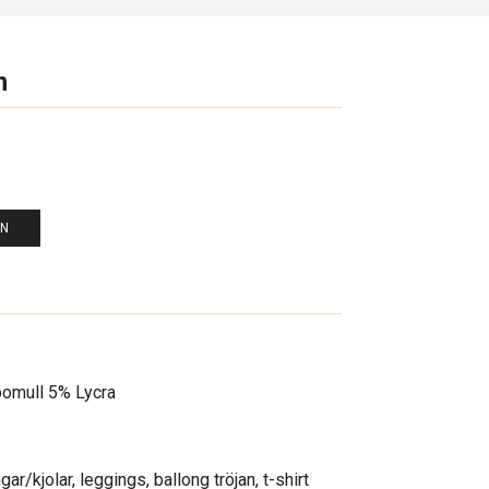
n
EN
omull 5% Lycra
ngar/kjolar, leggings, ballong tröjan, t-shirt