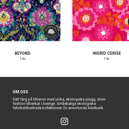
BEYOND
INGRID CERISE
1 kr
1 kr
OM OSS
Sätt färg på tillvaron med unika, ekologiska plagg, slow-
fashion tillverkat i Sverige. Småskaliga ekologiska
fabrikstillverkade kollektioner. En annorlunda klädbutik.