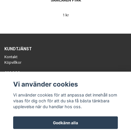
SAMLAREN PINK
1 kr
KUNDTJÄNST
Kontakt
Köpvillkor
OM OSS
Sätt färg på tillvaron med unika, ekologiska plagg, slow-fashion
Vi använder cookies
tillverkat i Sverige. Småskaliga ekologiska fabrikstillverkade kollektioner.
En annorlunda klädbutik.
Vi använder cookies för att anpassa det innehåll som
visas för dig och för att du ska få bästa tänkbara
upplevelse när du handlar hos oss.
Godkänn alla