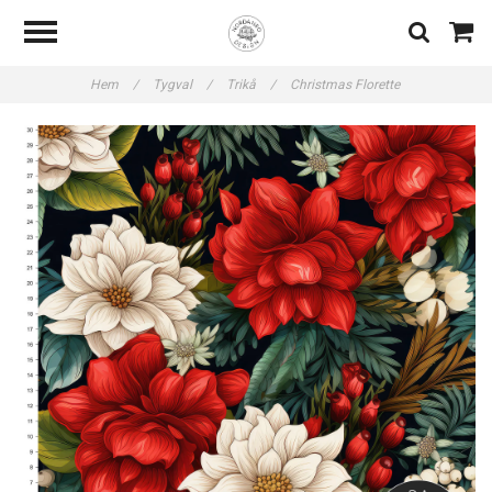
Hem
/
Tygval
/
Trikå
/
Christmas Florette