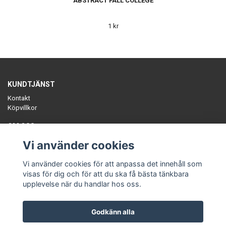
ABSTRACT FALL COLLEGE
1 kr
KUNDTJÄNST
Kontakt
Köpvillkor
OM OSS
Sätt färg på tillvaron med unika, ekologiska plagg, slow-fashion
Vi använder cookies
tillverkat i Sverige. Småskaliga ekologiska fabrikstillverkade kollektioner.
En annorlunda klädbutik.
Vi använder cookies för att anpassa det innehåll som
visas för dig och för att du ska få bästa tänkbara
upplevelse när du handlar hos oss.
Godkänn alla