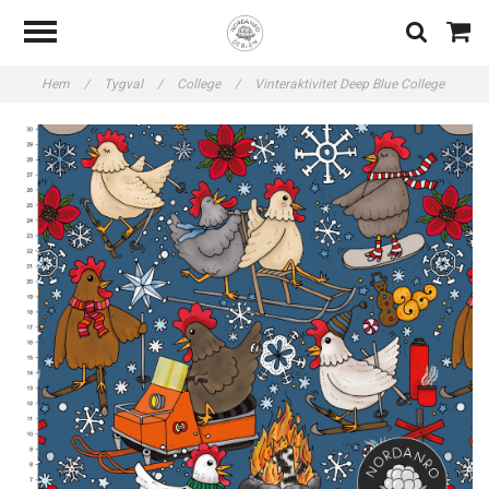
Hem
/
Tygval
/
College
/
Vinteraktivitet Deep Blue College