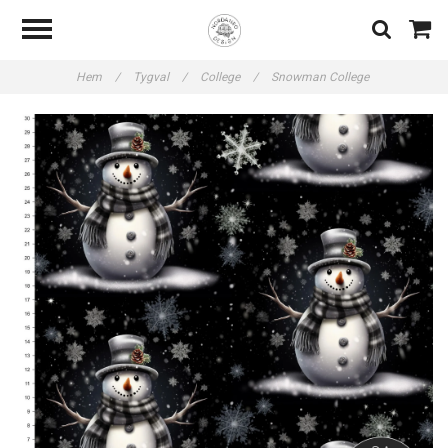
Hem
/
Tygval
/
College
/
Snowman College