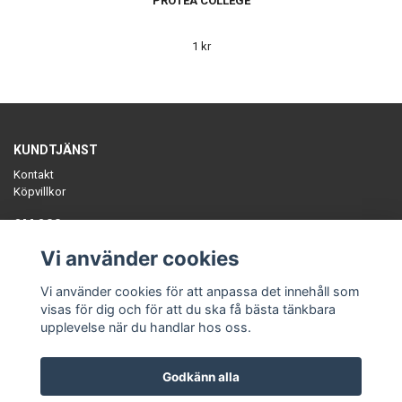
PROTEA COLLEGE
1 kr
KUNDTJÄNST
Kontakt
Köpvillkor
OM OSS
Sätt färg på tillvaron med unika, ekologiska plagg, slow-fashion
Vi använder cookies
tillverkat i Sverige. Småskaliga ekologiska fabrikstillverkade kollektioner.
En annorlunda klädbutik.
Vi använder cookies för att anpassa det innehåll som
visas för dig och för att du ska få bästa tänkbara
upplevelse när du handlar hos oss.
Godkänn alla