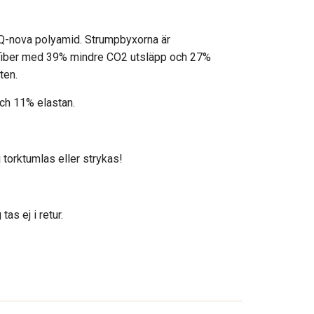
 Q-nova polyamid. Strumpbyxorna är
 fiber med 39% mindre CO2 utsläpp och 27%
ten.
och 11% elastan.
j torktumlas eller strykas!
as ej i retur.