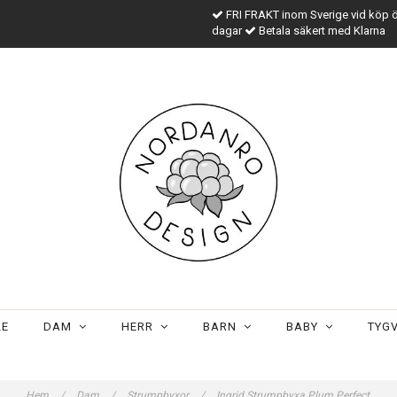
FRI FRAKT inom Sverige vid köp 
dagar
Betala säkert med Klarna
LE
DAM
HERR
BARN
BABY
TYG
Hem
/
Dam
/
Strumpbyxor
/
Ingrid Strumpbyxa Plum Perfect