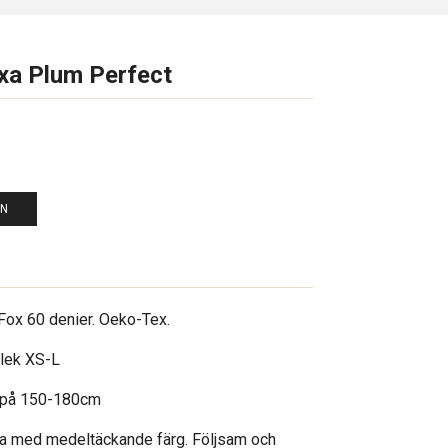
xa Plum Perfect
EN
Fox 60 denier. Oeko-Tex.
rlek XS-L
d på 150-180cm
a med medeltäckande färg. Följsam och