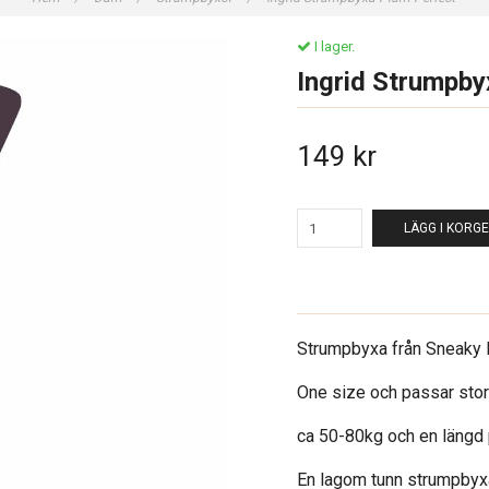
I lager.
Ingrid Strumpby
149 kr
LÄGG I KORG
Strumpbyxa från Sneaky 
One size och passar sto
ca 50-80kg och en läng
En lagom tunn strumpbyx