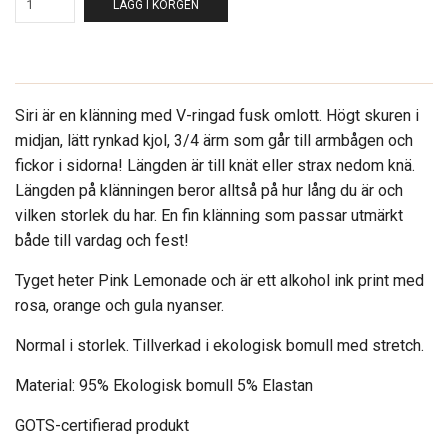
LÄGG I KORGEN
Siri är en klänning med V-ringad fusk omlott. Högt skuren i
midjan, lätt rynkad kjol, 3/4 ärm
som går till armbågen
och
fickor i sidorna! Längden är till knät eller strax nedom knä.
Längden på klänningen beror alltså på hur lång du är och
vilken storlek du har. En fin klänning som p
assar utmärkt
både till vardag och fest!
Tyget heter Pink Lemonade och är ett alkohol ink print med
rosa, orange och gula nyanser.
Normal i storlek.
Tillverkad i ekologisk bomull med stretch.
Material: 95% Ekologisk bomull 5% Elastan
GOTS-certifierad produkt