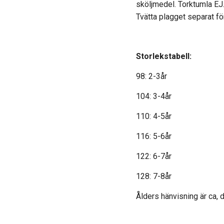
sköljmedel. Torktumla EJ
Tvätta plagget separat f
Storlekstabell:
98: 2-3år
104: 3-4år
110: 4-5år
116: 5-6år
122: 6-7år
128: 7-8år
Ålders hänvisning är ca, d