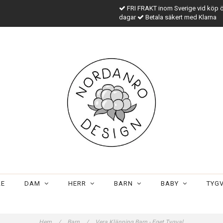
FRI FRAKT inom Sverige vid köp 
dagar
Betala säkert med Klarna
LE
DAM
HERR
BARN
BABY
TYG
Hem
/
Barn
/
Vera Klänning Barn - Eget Tygval