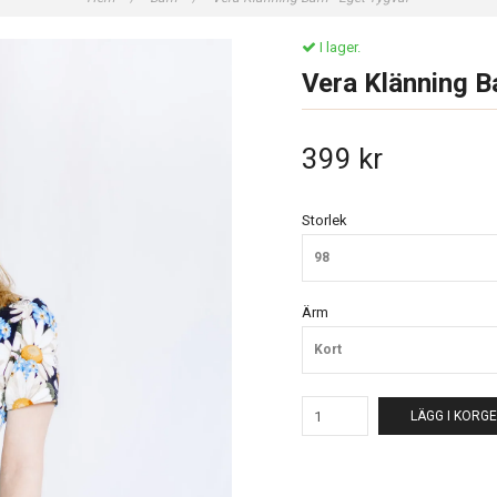
I lager.
Vera Klänning B
399 kr
Storlek
98
Ärm
Kort
LÄGG I KORG