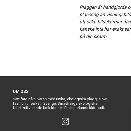
Plaggen är handgjorda 
placering än visningsbil
att olika bildskärmar åte
kanske inte har exakt s
på din skärm
.
OM OSS
Sätt färg på tillvaron med unika, ekologiska plagg, slow-
fashion tillverkat i Sverige. Småskaliga ekologiska
fabrikstillverkade kollektioner. En annorlunda klädbutik.