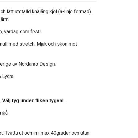
h lätt utställd knälång kjol (a-linje formad).
 ärm.
n, vardag som fest!
omull med stretch. Mjuk och skön mot
verige av Nordanro Design.
 Lycra
.
Välj tyg under fliken tygval.
rikå
t:
Tvätta ut och in i max 40grader och utan