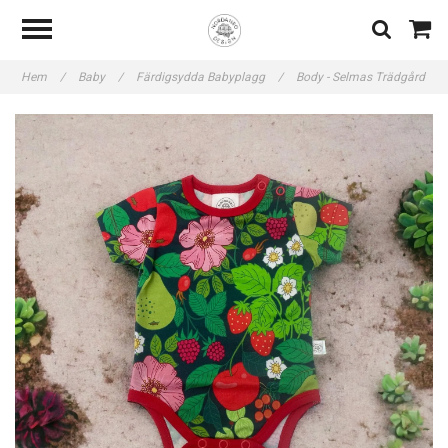
Hem
/
Baby
/
Färdigsydda Babyplagg
/
Body - Selmas Trädgård